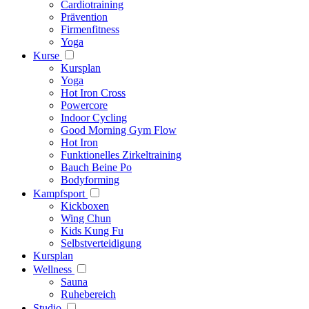
Cardiotraining
Prävention
Firmenfitness
Yoga
Kurse
Kursplan
Yoga
Hot Iron Cross
Powercore
Indoor Cycling
Good Morning Gym Flow
Hot Iron
Funktionelles Zirkeltraining
Bauch Beine Po
Bodyforming
Kampfsport
Kickboxen
Wing Chun
Kids Kung Fu
Selbstverteidigung
Kursplan
Wellness
Sauna
Ruhebereich
Studio