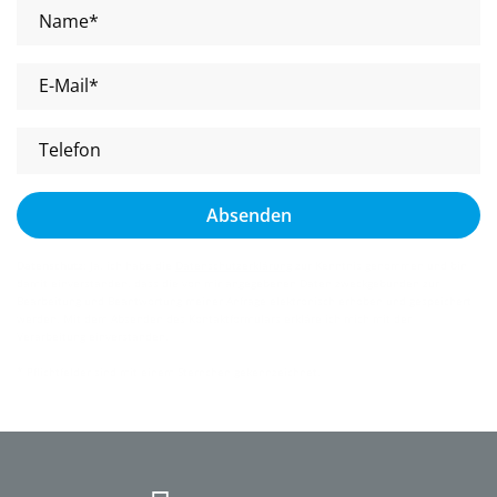
Name*
E-Mail*
Telefon
Absenden
Datenschutz
: Ja, ich habe die
Datenschutzerklärung
zur Kenntnis genommen und bin
damit einverstanden, dass die von mir angegebenen Daten zweckgebunden zur
Bearbeitung und Beantwortung meiner Anfrage elektronisch erhoben und gespeichert
werden. Mit dem Absenden des Kontaktformulars erkläre ich mich mit der
Verarbeitung einverstanden.
* Pflichtfelder sind mit einem Sternchen gekennzeichnet.